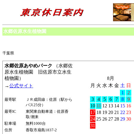
水郷佐原水生植物園
千葉県
水郷佐原あやめパーク
（水郷佐
原水生植物園 旧佐原市立水生
植物園）
8月
月
火
水
木
金
土
日
→
公式サイト
1
2
3
4
5
6
7
8
9
最寄駅
ＪＲ成田線：佐原（駅から
バス25分）
10
11
12
13
14
15
16
最寄IC
東関東自動車道：佐原香
17
18
19
20
21
22
23
取/潮来
24
25
26
27
28
29
30
駐車場
無料1000台
31
住所
香取市扇島1837-2