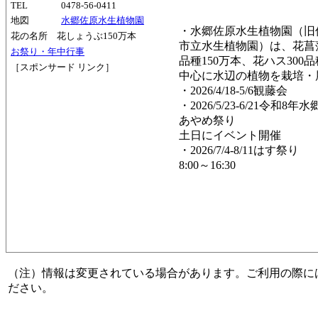
TEL
0478-56-0411
地図
水郷佐原水生植物園
・水郷佐原水生植物園（旧
花の名所 花しょうぶ150万本
市立水生植物園）は、花菖蒲
お祭り・年中行事
品種150万本、花ハス300
［スポンサード リンク］
中心に水辺の植物を栽培・
・2026/4/18-5/6観藤会
・2026/5/23-6/21令和8年
あやめ祭り
土日にイベント開催
・2026/7/4-8/11はす祭り
8:00～16:30
（注）情報は変更されている場合があります。ご利用の際に
ださい。