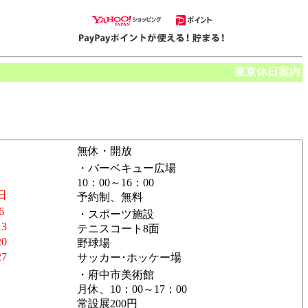
東京休日案内
無休・開放
・バーベキュー広場
10：00～16：00
日
予約制、無料
6
・スポーツ施設
13
テニスコート8面
20
野球場
27
サッカー･ホッケー場
・府中市美術館
月休、10：00～17：00
常設展200円