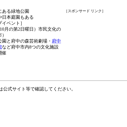
にある緑地公園
［スポンサード リンク］
や日本庭園もある
プイベント］
/13（10月の第2日曜日）市民文化の
市）
公園と府中の森芸術劇場・
府中
館
など府中市内8つの文化施設
開催
は公式サイト等で確認してください。