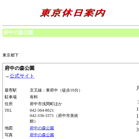
府中の森公園
東京都下
府中の森公園
→
公式サイト
最寄駅
京王線：東府中（徒歩10分）
駐車場
有料
住所
府中市浅間町ほか
1
TEL
042-364-8021
042-336-3371（府中市美術
1
館）
2
地図
府中の森公園
3
写真
府中の森公園