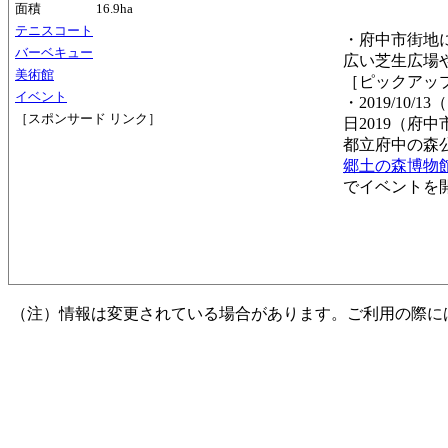
面積
16.9ha
テニスコート
・府中市街地
バーベキュー
広い芝生広場
美術館
［ピックアッ
イベント
・2019/10
［スポンサード リンク］
日2019（府中
都立府中の森
郷土の森博物
でイベントを
（注）情報は変更されている場合があります。ご利用の際に