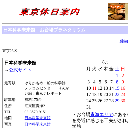
日本科学未来館 お台場プラネタリウム
科学
東京23区
8月
日本科学未来館
月
火
水
木
金
土
日
→
公式サイト
1
2
3
4
5
6
7
8
9
最寄駅
ゆりかもめ：船の科学館/
10
11
12
13
14
15
16
テレコムセンター りんか
い線：東京テレポート
17
18
19
20
21
22
23
駐車場
有料175台
24
25
26
27
28
29
30
住所
江東区青海2
31
TEL
03-3570-9151
・お台場
青海エリア
にある
地図
日本科学未来館
を身近に感じる工夫がされ
写真
日本科学未来館
学館