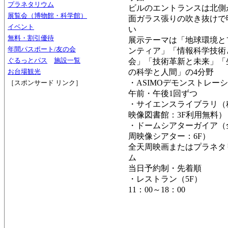
プラネタリウム
ビルのエントランスは北側
展覧会（博物館・科学館）
面ガラス張りの吹き抜けで
イベント
い
無料・割引優待
展示テーマは「地球環境と
年間パスポート/友の会
ンティア」「情報科学技術
ぐるっとパス
施設一覧
会」「技術革新と未来」「
お台場観光
の科学と人間」の4分野
・ASIMOデモンストレー
［スポンサード リンク］
午前・午後1回ずつ
・サイエンスライブラリ（
映像図書館：3F利用無料）
・ドームシアターガイア（
周映像シアター：6F）
全天周映画またはプラネタ
ム
当日予約制・先着順
・レストラン（5F）
11：00～18：00