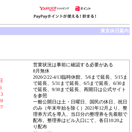
東京休日案内
営業状況は事前に確認する必要がある
8月無休
2020/2/22-4/13臨時休館、5/6まで延長、5/15ま
日
で延長、5/31まで延長、6/5まで延長、6/30ま
6
で延長、9/30まで延長、再開日は公式サイト
13
を参照
20
一般公開日は土・日曜日、国民の休日、祝日
27
のみ（年末年始を除く）2021年12月より、整
理券方式を導入、当日分の整理券を先着順で
配布。整理券はビル入口にて、各日10:20よ
り配布